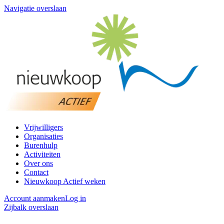
Navigatie overslaan
Vrijwilligers
Organisaties
Burenhulp
Activiteiten
Over ons
Contact
Nieuwkoop Actief weken
Account aanmaken
Log in
Zijbalk overslaan