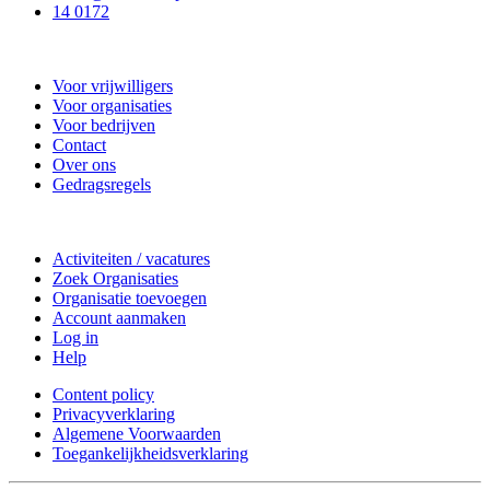
14 0172
Nieuwkoop Actief
Voor vrijwilligers
Voor organisaties
Voor bedrijven
Contact
Over ons
Gedragsregels
Doe mee
Activiteiten / vacatures
Zoek Organisaties
Organisatie toevoegen
Account aanmaken
Log in
Help
Content policy
Privacyverklaring
Algemene Voorwaarden
Toegankelijkheidsverklaring