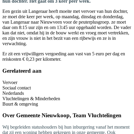
hun dochter. Het gaat om 3 keer peer week.
Een gezin uit Langeraar heeft moeite met vervoer van hun dochter,
ze moet drie keer per week, op maandag, dinsdag en donderdag,
van Langeraar naar Nieuwveen voor de peuterplusgroep. ze moet
daar om 8:15 uur zijn en om 13:45 uur opgehaald worden. De vader
kan dat niet, omdat hij in de bouw werkt en vroeg moet vertrekken,
en zijn vrouw is niet in het bezit van een rijbewijs en ze is in
verwachting.
Er zit een vrijwilligers vergoeding aan vast van 5 euro per dag en
reiskosten € 0,23 per kilometer.
Gerelateerd aan
Vervoer
Sociaal contact
Nederlands
Vluchtelingen & Minderheden
Buurt & omgeving
Over
Gemeente Nieuwkoop, Team Vluchtelingen
Wij begeleiden statushouders bij hun inburgering vanaf het moment
dat zij een woning hebben gekregen in onze gemeente. Ook