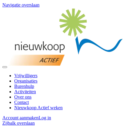
Navigatie overslaan
Vrijwilligers
Organisaties
Burenhulp
Activiteiten
Over ons
Contact
Nieuwkoop Actief weken
Account aanmaken
Log in
Zijbalk overslaan