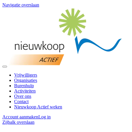
Navigatie overslaan
Vrijwilligers
Organisaties
Burenhulp
Activiteiten
Over ons
Contact
Nieuwkoop Actief weken
Account aanmaken
Log in
Zijbalk overslaan