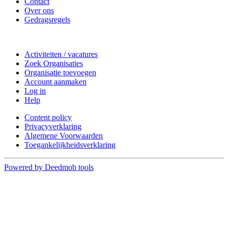
Contact
Over ons
Gedragsregels
Doe mee
Activiteiten / vacatures
Zoek Organisaties
Organisatie toevoegen
Account aanmaken
Log in
Help
Content policy
Privacyverklaring
Algemene Voorwaarden
Toegankelijkheidsverklaring
Powered by Deedmob tools