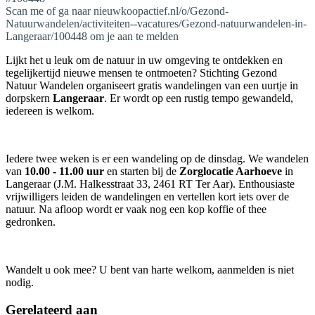
Scan me of ga naar nieuwkoopactief.nl/o/Gezond-
Natuurwandelen/activiteiten--vacatures/Gezond-natuurwandelen-in-
Langeraar/100448 om je aan te melden
Lijkt het u leuk om de natuur in uw omgeving te ontdekken en
tegelijkertijd nieuwe mensen te ontmoeten? Stichting Gezond
Natuur Wandelen organiseert gratis wandelingen van een uurtje in
dorpskern
Langeraar
. Er wordt op een rustig tempo gewandeld,
iedereen is welkom.
Iedere twee weken is er een wandeling op de dinsdag. We wandelen
van
10.00 - 11.00 uur
en starten bij de
Zorglocatie Aarhoeve
in
Langeraar (J.M. Halkesstraat 33, 2461 RT Ter Aar). Enthousiaste
vrijwilligers leiden de wandelingen en vertellen kort iets over de
natuur. Na afloop wordt er vaak nog een kop koffie of thee
gedronken.
Wandelt u ook mee? U bent van harte welkom, aanmelden is niet
nodig.
Gerelateerd aan