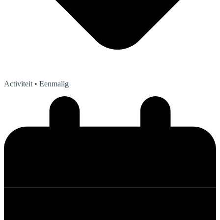
Activiteit
• Eenmalig