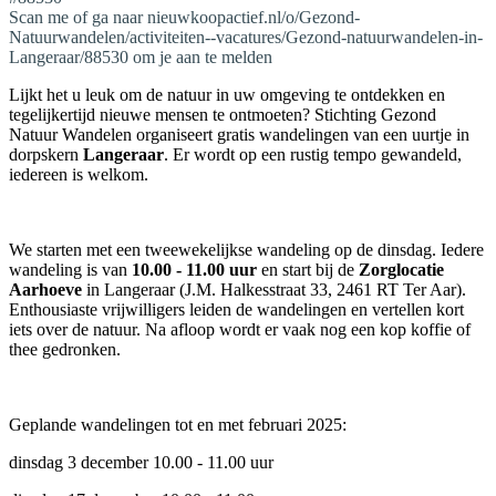
Scan me of ga naar nieuwkoopactief.nl/o/Gezond-
Natuurwandelen/activiteiten--vacatures/Gezond-natuurwandelen-in-
Langeraar/88530 om je aan te melden
Lijkt het u leuk om de natuur in uw omgeving te ontdekken en
tegelijkertijd nieuwe mensen te ontmoeten? Stichting Gezond
Natuur Wandelen organiseert gratis wandelingen van een uurtje in
dorpskern
Langeraar
. Er wordt op een rustig tempo gewandeld,
iedereen is welkom.
We starten met een tweewekelijkse wandeling op de dinsdag. Iedere
wandeling is van
10.00 - 11.00 uur
en start bij de
Zorglocatie
Aarhoeve
in Langeraar (
J.M. Halkesstraat 33, 2461 RT Ter Aar
).
Enthousiaste vrijwilligers leiden de wandelingen en vertellen kort
iets over de natuur. Na afloop wordt er vaak nog een kop koffie of
thee gedronken.
Geplande wandelingen tot en met februari 2025:
dinsdag 3 december 10.00 - 11.00 uur