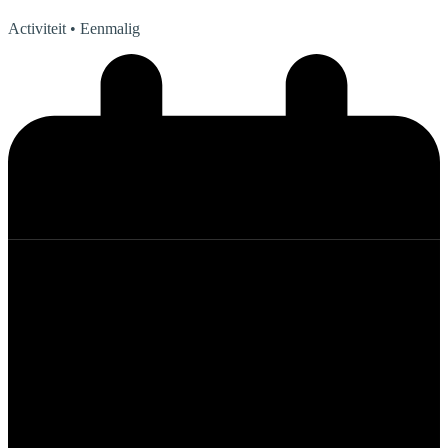
Activiteit
• Eenmalig