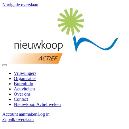
Navigatie overslaan
Vrijwilligers
Organisaties
Burenhulp
Activiteiten
Over ons
Contact
Nieuwkoop Actief weken
Account aanmaken
Log in
Zijbalk overslaan