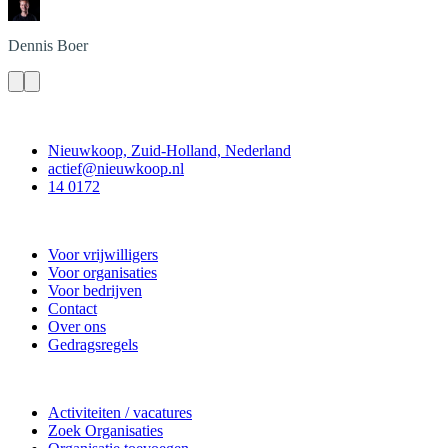
Dennis
Boer
Contact
Nieuwkoop, Zuid-Holland, Nederland
actief@nieuwkoop.nl
14 0172
Nieuwkoop Actief
Voor vrijwilligers
Voor organisaties
Voor bedrijven
Contact
Over ons
Gedragsregels
Doe mee
Activiteiten / vacatures
Zoek Organisaties