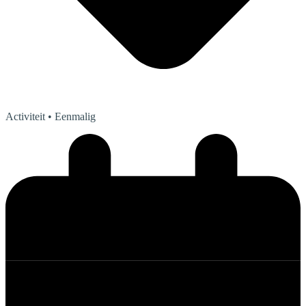
Activiteit
• Eenmalig