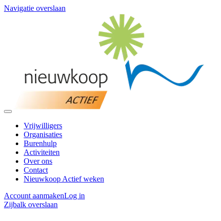
Navigatie overslaan
Vrijwilligers
Organisaties
Burenhulp
Activiteiten
Over ons
Contact
Nieuwkoop Actief weken
Account aanmaken
Log in
Zijbalk overslaan