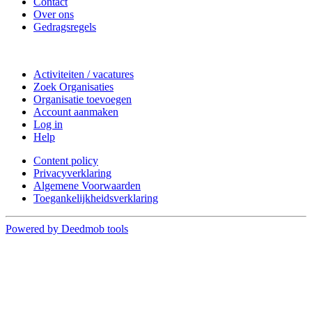
Contact
Over ons
Gedragsregels
Doe mee
Activiteiten / vacatures
Zoek Organisaties
Organisatie toevoegen
Account aanmaken
Log in
Help
Content policy
Privacyverklaring
Algemene Voorwaarden
Toegankelijkheidsverklaring
Powered by Deedmob tools