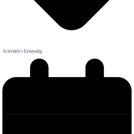
Activiteit
• Eenmalig