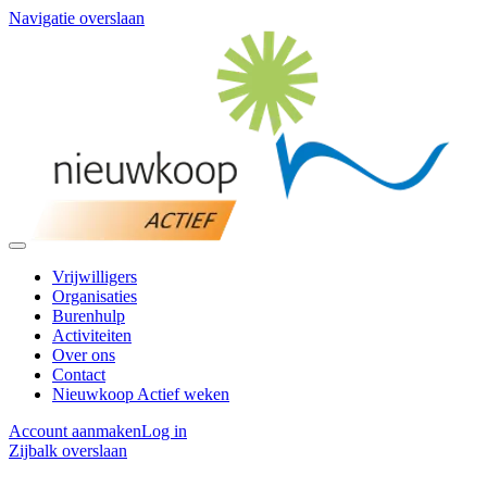
Navigatie overslaan
Vrijwilligers
Organisaties
Burenhulp
Activiteiten
Over ons
Contact
Nieuwkoop Actief weken
Account aanmaken
Log in
Zijbalk overslaan