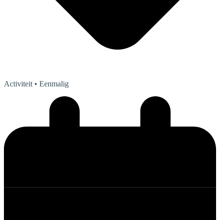
Activiteit
• Eenmalig