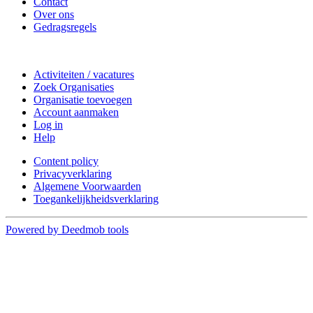
Contact
Over ons
Gedragsregels
Doe mee
Activiteiten / vacatures
Zoek Organisaties
Organisatie toevoegen
Account aanmaken
Log in
Help
Content policy
Privacyverklaring
Algemene Voorwaarden
Toegankelijkheidsverklaring
Powered by Deedmob tools