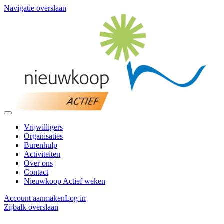
Navigatie overslaan
Vrijwilligers
Organisaties
Burenhulp
Activiteiten
Over ons
Contact
Nieuwkoop Actief weken
Account aanmaken
Log in
Zijbalk overslaan