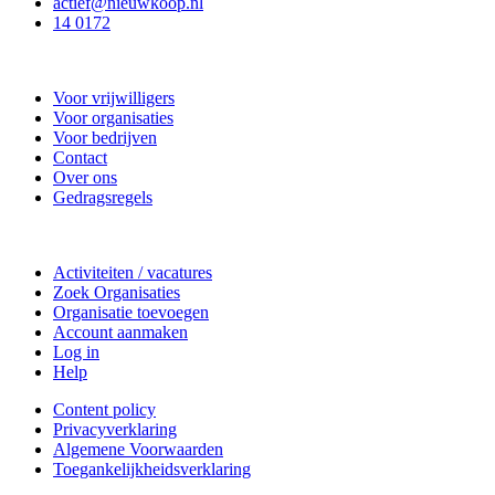
actief@nieuwkoop.nl
14 0172
Nieuwkoop Actief
Voor vrijwilligers
Voor organisaties
Voor bedrijven
Contact
Over ons
Gedragsregels
Doe mee
Activiteiten / vacatures
Zoek Organisaties
Organisatie toevoegen
Account aanmaken
Log in
Help
Content policy
Privacyverklaring
Algemene Voorwaarden
Toegankelijkheidsverklaring