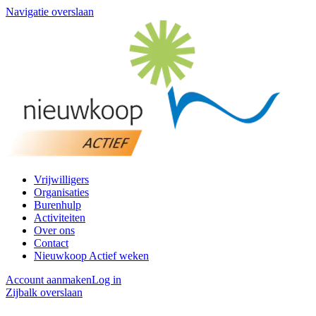
Navigatie overslaan
Vrijwilligers
Organisaties
Burenhulp
Activiteiten
Over ons
Contact
Nieuwkoop Actief weken
Account aanmaken
Log in
Zijbalk overslaan