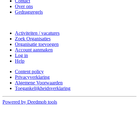
Contact
Over ons
Gedragsregels
Doe mee
Activiteiten / vacatures
Zoek Organisaties
Organisatie toevoegen
Account aanmaken
Log in
Help
Content policy
Privacyverklaring
Algemene Voorwaarden
Toegankelijkheidsverklaring
Powered by Deedmob tools