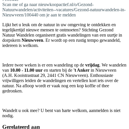
Scan me of ga naar nieuwkoopactief.nl/o/Gezond-
Natuurwandelen/activiteiten--vacatures/Gezond-natuurwandelen-in-
Nieuwveen/100440 om je aan te melden
Lijkt het u leuk om de natuur in uw omgeving te ontdekken en
tegelijkertijd nieuwe mensen te ontmoeten? Stichting Gezond
Natuur Wandelen organiseert gratis wandelingen van een uurtje in
dorpskern
Nieuwveen
. Er wordt op een rustig tempo gewandeld,
iedereen is welkom.
Iedere twee weken is er een wandeling op de
vrijdag
. We wandelen
van
10.00 - 11.00 uur
en starten bij de
't Anker
in Nieuwveen
(A.H. Kooistrastraat 29, 2441 CN Nieuwveen). Enthousiaste
vrijwilligers leiden de wandelingen en vertellen kort iets over de
natuur. Na afloop wordt er vaak nog een kop koffie of thee
gedronken.
Wandelt u ook mee? U bent van harte welkom, aanmelden is niet
nodig.
Gerelateerd aan