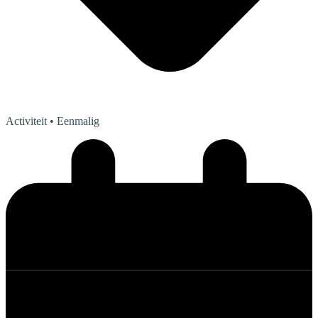
Activiteit
• Eenmalig