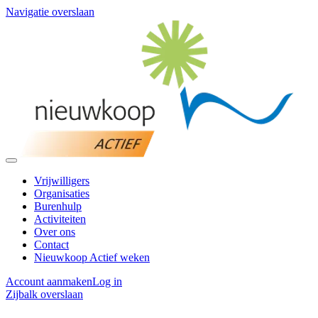
Navigatie overslaan
Vrijwilligers
Organisaties
Burenhulp
Activiteiten
Over ons
Contact
Nieuwkoop Actief weken
Account aanmaken
Log in
Zijbalk overslaan