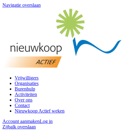
Navigatie overslaan
Vrijwilligers
Organisaties
Burenhulp
Activiteiten
Over ons
Contact
Nieuwkoop Actief weken
Account aanmaken
Log in
Zijbalk overslaan