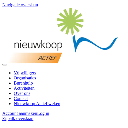
Navigatie overslaan
Vrijwilligers
Organisaties
Burenhulp
Activiteiten
Over ons
Contact
Nieuwkoop Actief weken
Account aanmaken
Log in
Zijbalk overslaan