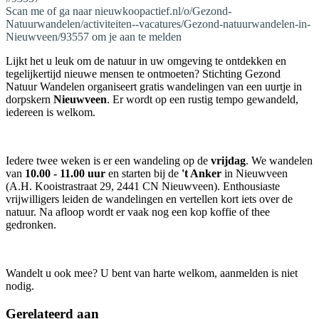
Scan me of ga naar nieuwkoopactief.nl/o/Gezond-
Natuurwandelen/activiteiten--vacatures/Gezond-natuurwandelen-in-
Nieuwveen/93557 om je aan te melden
Lijkt het u leuk om de natuur in uw omgeving te ontdekken en
tegelijkertijd nieuwe mensen te ontmoeten? Stichting Gezond
Natuur Wandelen organiseert gratis wandelingen van een uurtje in
dorpskern
Nieuwveen
. Er wordt op een rustig tempo gewandeld,
iedereen is welkom.
Iedere twee weken is er een wandeling op de
vrijdag
. We wandelen
van
10.00 - 11.00 uur
en starten bij de
't Anker
in Nieuwveen
(A.H. Kooistrastraat 29, 2441 CN Nieuwveen). Enthousiaste
vrijwilligers leiden de wandelingen en vertellen kort iets over de
natuur. Na afloop wordt er vaak nog een kop koffie of thee
gedronken.
Wandelt u ook mee? U bent van harte welkom, aanmelden is niet
nodig.
Gerelateerd aan