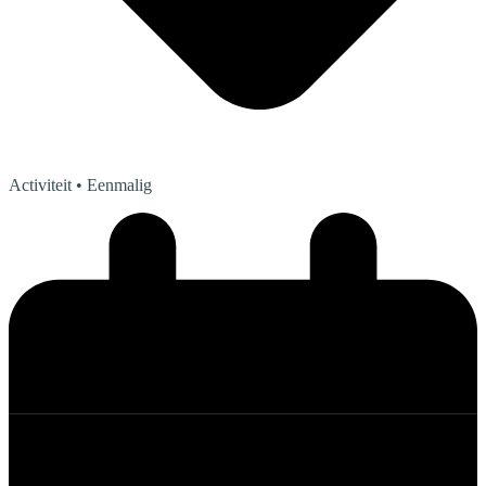
Activiteit
• Eenmalig