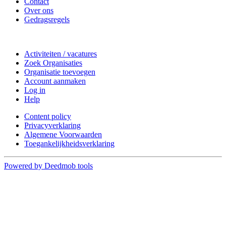
Contact
Over ons
Gedragsregels
Doe mee
Activiteiten / vacatures
Zoek Organisaties
Organisatie toevoegen
Account aanmaken
Log in
Help
Content policy
Privacyverklaring
Algemene Voorwaarden
Toegankelijkheidsverklaring
Powered by Deedmob tools