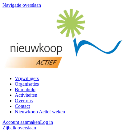
Navigatie overslaan
Vrijwilligers
Organisaties
Burenhulp
Activiteiten
Over ons
Contact
Nieuwkoop Actief weken
Account aanmaken
Log in
Zijbalk overslaan