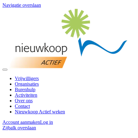
Navigatie overslaan
Vrijwilligers
Organisaties
Burenhulp
Activiteiten
Over ons
Contact
Nieuwkoop Actief weken
Account aanmaken
Log in
Zijbalk overslaan