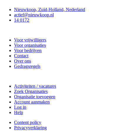
Nieuwkoop, Zuid-Holland, Nederland
actief@nieuwkoop.nl
14 0172
Nieuwkoop Actief
Voor vrijwilligers
Voor organisaties
Voor bedrijven
Contact
Over ons
Gedragsregels
Doe mee
Activiteiten / vacatures
Zoek Organisaties
Organisatie toevoegen
Account aanmaken
Log in
Help
Content policy
Privacyverklaring