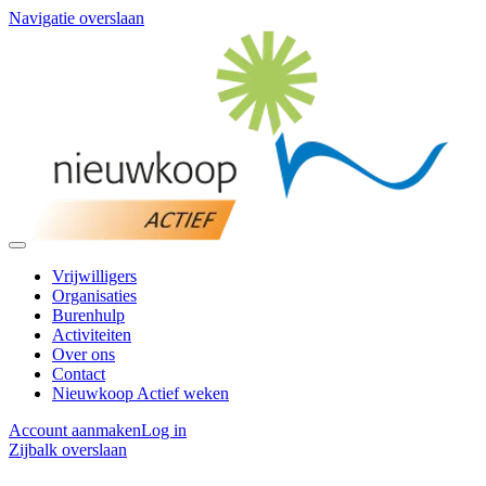
Navigatie overslaan
Vrijwilligers
Organisaties
Burenhulp
Activiteiten
Over ons
Contact
Nieuwkoop Actief weken
Account aanmaken
Log in
Zijbalk overslaan