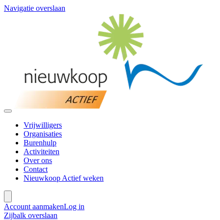
Navigatie overslaan
Vrijwilligers
Organisaties
Burenhulp
Activiteiten
Over ons
Contact
Nieuwkoop Actief weken
Account aanmaken
Log in
Zijbalk overslaan