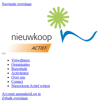
Navigatie overslaan
Vrijwilligers
Organisaties
Burenhulp
Activiteiten
Over ons
Contact
Nieuwkoop Actief weken
Account aanmaken
Log in
Zijbalk overslaan