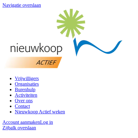
Navigatie overslaan
Vrijwilligers
Organisaties
Burenhulp
Activiteiten
Over ons
Contact
Nieuwkoop Actief weken
Account aanmaken
Log in
Zijbalk overslaan