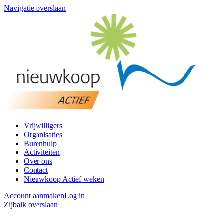
Navigatie overslaan
Vrijwilligers
Organisaties
Burenhulp
Activiteiten
Over ons
Contact
Nieuwkoop Actief weken
Account aanmaken
Log in
Zijbalk overslaan