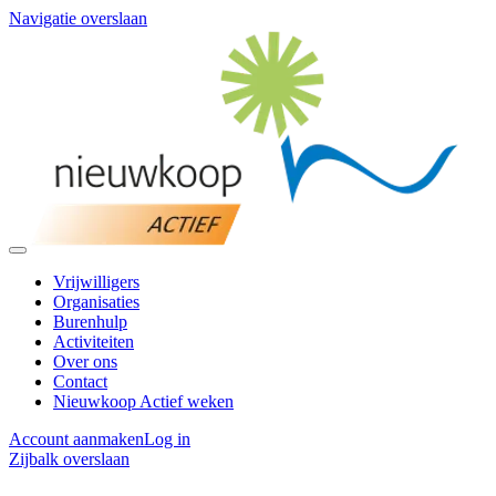
Navigatie overslaan
Vrijwilligers
Organisaties
Burenhulp
Activiteiten
Over ons
Contact
Nieuwkoop Actief weken
Account aanmaken
Log in
Zijbalk overslaan