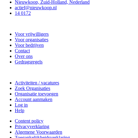
Nieuwkoop, Zuid-Holland, Nederland
actief@nieuwkoop.nl
14 0172
Nieuwkoop Actief
Voor vrijwilligers
Voor organisaties
Voor bedrijven
Contact
Over ons
Gedragsregels
Doe mee
Activiteiten / vacatures
Zoek Organisaties
Organisatie toevoegen
Account aanmaken
Log in
Help
Content policy
Privacyverklaring
Algemene Voorwaarden
Toegankelijkheidsverklaring