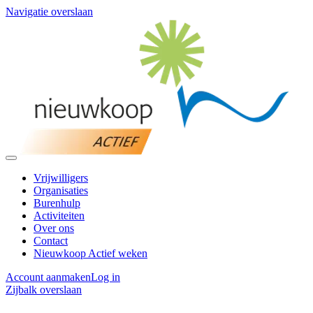
Navigatie overslaan
Vrijwilligers
Organisaties
Burenhulp
Activiteiten
Over ons
Contact
Nieuwkoop Actief weken
Account aanmaken
Log in
Zijbalk overslaan