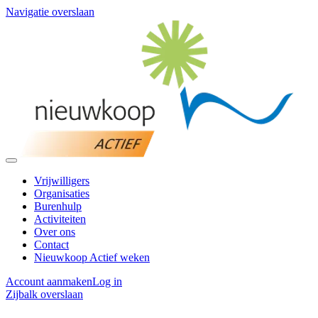
Navigatie overslaan
Vrijwilligers
Organisaties
Burenhulp
Activiteiten
Over ons
Contact
Nieuwkoop Actief weken
Account aanmaken
Log in
Zijbalk overslaan