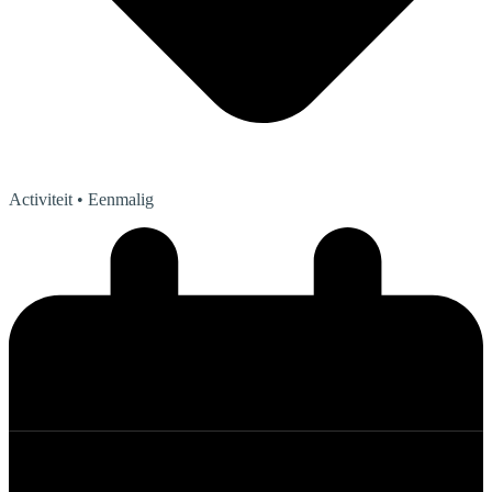
Activiteit
• Eenmalig