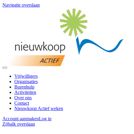
Navigatie overslaan
Vrijwilligers
Organisaties
Burenhulp
Activiteiten
Over ons
Contact
Nieuwkoop Actief weken
Account aanmaken
Log in
Zijbalk overslaan