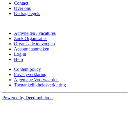
Contact
Over ons
Gedragsregels
Doe mee
Activiteiten / vacatures
Zoek Organisaties
Organisatie toevoegen
Account aanmaken
Log in
Help
Content policy
Privacyverklaring
Algemene Voorwaarden
Toegankelijkheidsverklaring
Powered by Deedmob tools