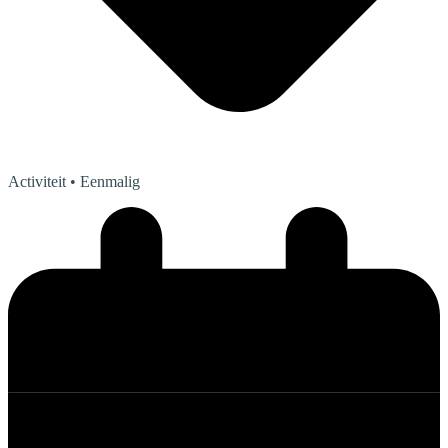
Activiteit
• Eenmalig