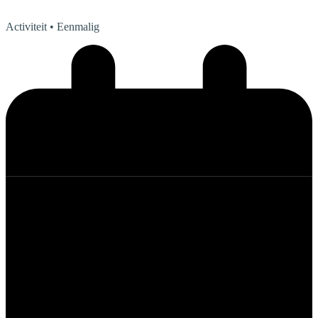
Activiteit
• Eenmalig