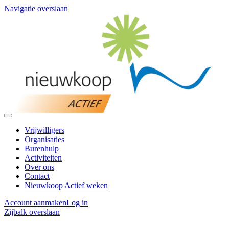
Navigatie overslaan
Vrijwilligers
Organisaties
Burenhulp
Activiteiten
Over ons
Contact
Nieuwkoop Actief weken
Account aanmaken
Log in
Zijbalk overslaan