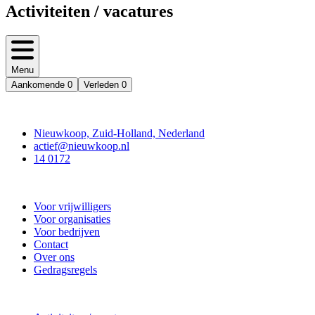
Activiteiten / vacatures
Menu
Aankomende
0
Verleden
0
Contact
Nieuwkoop, Zuid-Holland, Nederland
actief@nieuwkoop.nl
14 0172
Nieuwkoop Actief
Voor vrijwilligers
Voor organisaties
Voor bedrijven
Contact
Over ons
Gedragsregels
Doe mee