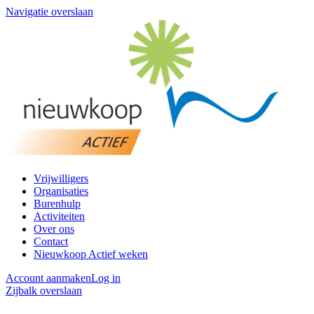
Navigatie overslaan
Vrijwilligers
Organisaties
Burenhulp
Activiteiten
Over ons
Contact
Nieuwkoop Actief weken
Account aanmaken
Log in
Zijbalk overslaan