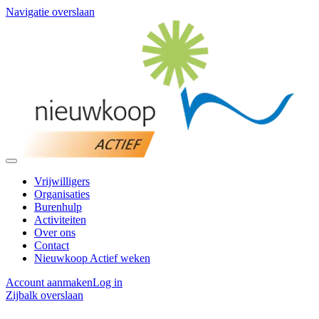
Navigatie overslaan
Vrijwilligers
Organisaties
Burenhulp
Activiteiten
Over ons
Contact
Nieuwkoop Actief weken
Account aanmaken
Log in
Zijbalk overslaan