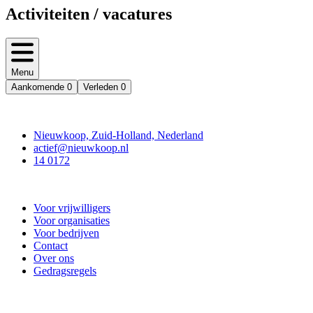
Activiteiten / vacatures
Menu
Aankomende
0
Verleden
0
Contact
Nieuwkoop, Zuid-Holland, Nederland
actief@nieuwkoop.nl
14 0172
Nieuwkoop Actief
Voor vrijwilligers
Voor organisaties
Voor bedrijven
Contact
Over ons
Gedragsregels
Doe mee