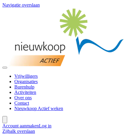
Navigatie overslaan
Vrijwilligers
Organisaties
Burenhulp
Activiteiten
Over ons
Contact
Nieuwkoop Actief weken
Account aanmaken
Log in
Zijbalk overslaan