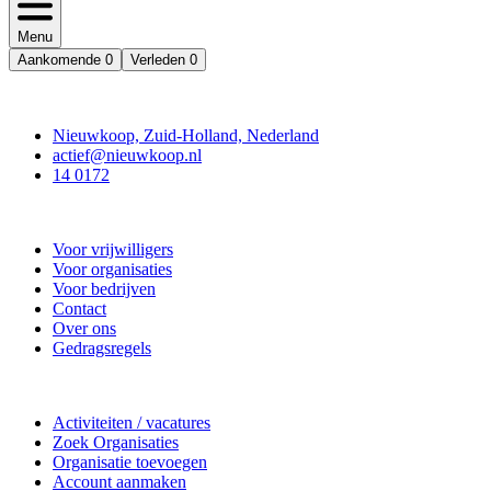
Menu
Aankomende
0
Verleden
0
Contact
Nieuwkoop, Zuid-Holland, Nederland
actief@nieuwkoop.nl
14 0172
Nieuwkoop Actief
Voor vrijwilligers
Voor organisaties
Voor bedrijven
Contact
Over ons
Gedragsregels
Doe mee
Activiteiten / vacatures
Zoek Organisaties
Organisatie toevoegen
Account aanmaken