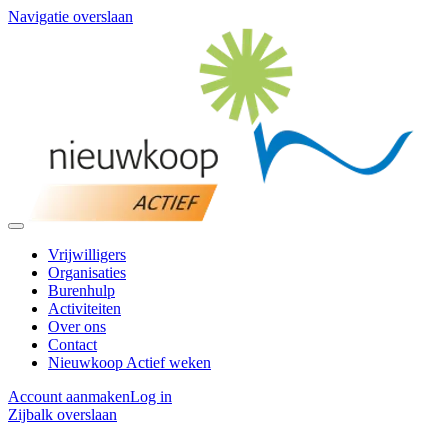
Navigatie overslaan
Vrijwilligers
Organisaties
Burenhulp
Activiteiten
Over ons
Contact
Nieuwkoop Actief weken
Account aanmaken
Log in
Zijbalk overslaan