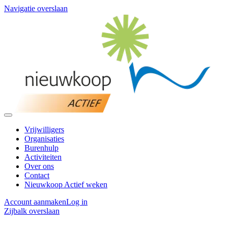
Navigatie overslaan
Vrijwilligers
Organisaties
Burenhulp
Activiteiten
Over ons
Contact
Nieuwkoop Actief weken
Account aanmaken
Log in
Zijbalk overslaan