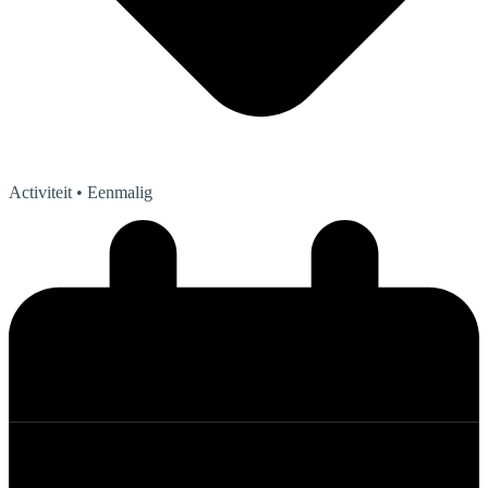
Activiteit
• Eenmalig