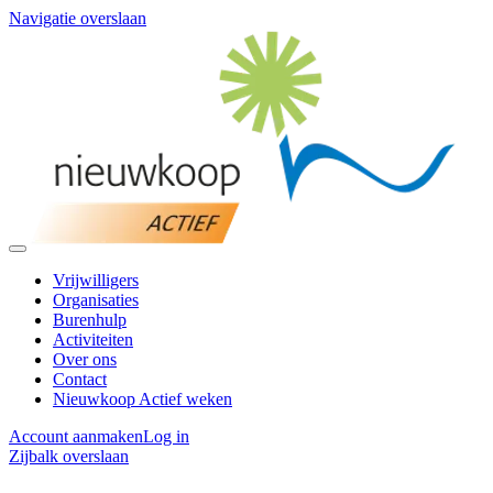
Navigatie overslaan
Vrijwilligers
Organisaties
Burenhulp
Activiteiten
Over ons
Contact
Nieuwkoop Actief weken
Account aanmaken
Log in
Zijbalk overslaan