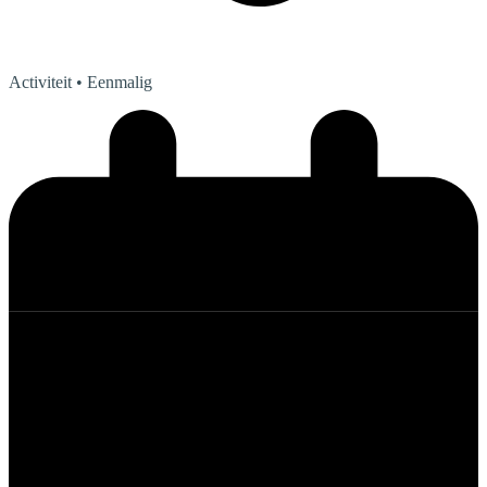
Activiteit
• Eenmalig