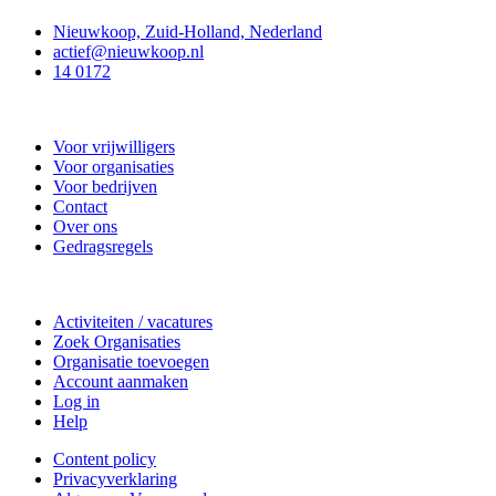
Nieuwkoop, Zuid-Holland, Nederland
actief@nieuwkoop.nl
14 0172
Nieuwkoop Actief
Voor vrijwilligers
Voor organisaties
Voor bedrijven
Contact
Over ons
Gedragsregels
Doe mee
Activiteiten / vacatures
Zoek Organisaties
Organisatie toevoegen
Account aanmaken
Log in
Help
Content policy
Privacyverklaring