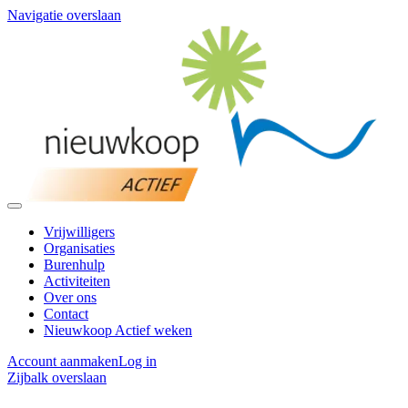
Navigatie overslaan
Vrijwilligers
Organisaties
Burenhulp
Activiteiten
Over ons
Contact
Nieuwkoop Actief weken
Account aanmaken
Log in
Zijbalk overslaan