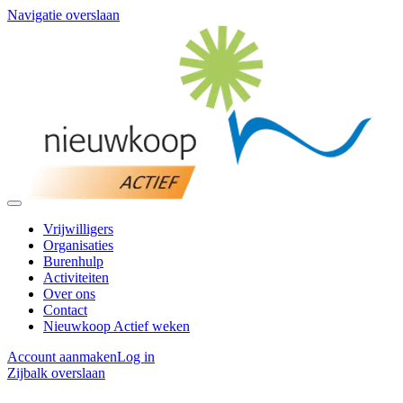
Navigatie overslaan
Vrijwilligers
Organisaties
Burenhulp
Activiteiten
Over ons
Contact
Nieuwkoop Actief weken
Account aanmaken
Log in
Zijbalk overslaan