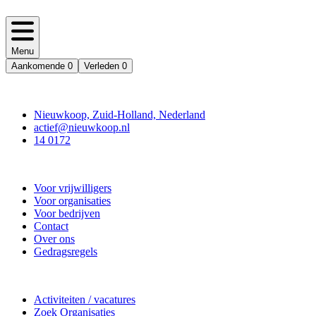
Menu
Aankomende
0
Verleden
0
Contact
Nieuwkoop, Zuid-Holland, Nederland
actief@nieuwkoop.nl
14 0172
Nieuwkoop Actief
Voor vrijwilligers
Voor organisaties
Voor bedrijven
Contact
Over ons
Gedragsregels
Doe mee
Activiteiten / vacatures
Zoek Organisaties