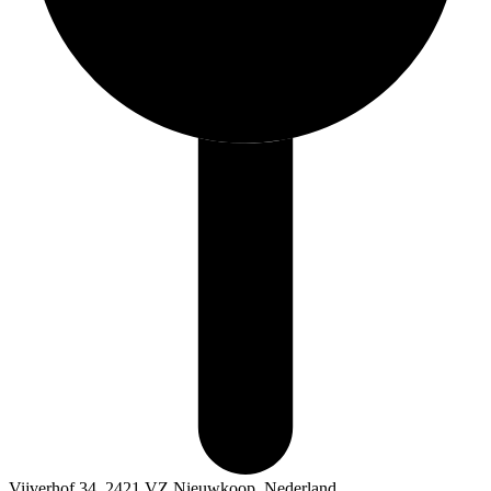
Vijverhof 34, 2421 VZ Nieuwkoop, Nederland