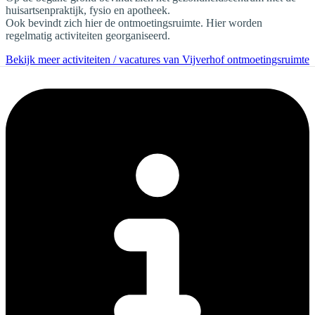
huisartsenpraktijk, fysio en apotheek.
Ook bevindt zich hier de ontmoetingsruimte. Hier worden
regelmatig activiteiten georganiseerd.
Bekijk meer activiteiten / vacatures van Vijverhof ontmoetingsruimte