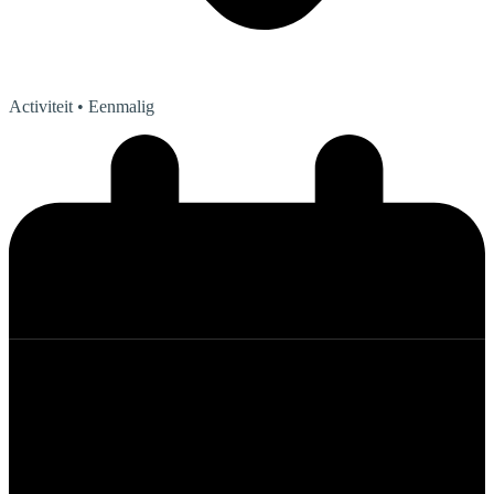
Activiteit
• Eenmalig