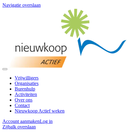
Navigatie overslaan
Vrijwilligers
Organisaties
Burenhulp
Activiteiten
Over ons
Contact
Nieuwkoop Actief weken
Account aanmaken
Log in
Zijbalk overslaan