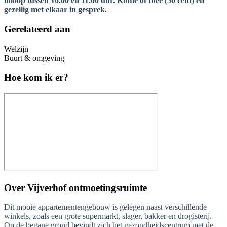
inloop tussen 10.00 en 11.00 uur. Koffie of thee (50 cent) en
gezellig met elkaar in gesprek.
Gerelateerd aan
Welzijn
Buurt & omgeving
Hoe kom ik er?
Over
Vijverhof ontmoetingsruimte
Dit mooie appartementengebouw is gelegen naast verschillende
winkels, zoals een grote supermarkt, slager, bakker en drogisterij.
Op de begane grond bevindt zich het gezondheidscentrum met de