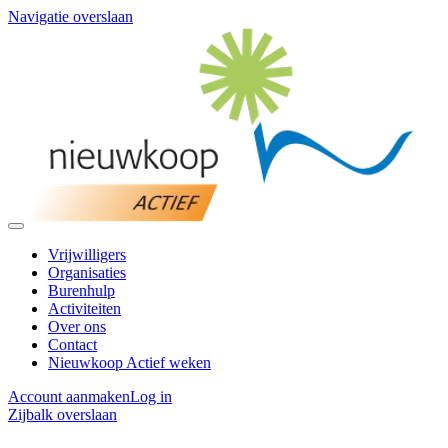
Navigatie overslaan
Vrijwilligers
Organisaties
Burenhulp
Activiteiten
Over ons
Contact
Nieuwkoop Actief weken
Account aanmaken
Log in
Zijbalk overslaan