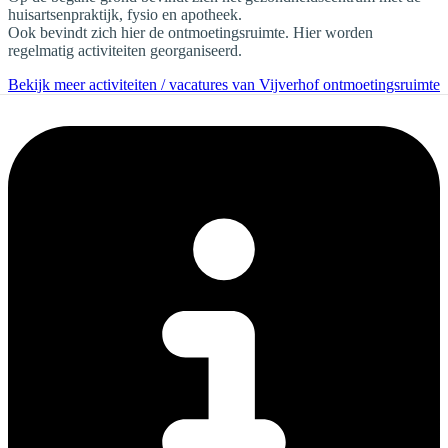
huisartsenpraktijk, fysio en apotheek.
Ook bevindt zich hier de ontmoetingsruimte. Hier worden
regelmatig activiteiten georganiseerd.
Bekijk meer activiteiten / vacatures van Vijverhof ontmoetingsruimte