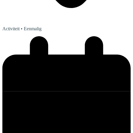
Activiteit
• Eenmalig