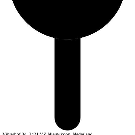
Vijverhof 34, 2421 VZ Nieuwkoop, Nederland