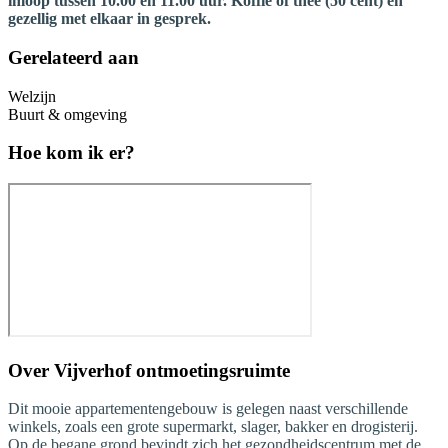
inloop tussen 10.00 en 11.00 uur. Koffie of thee (50 cent) en
gezellig met elkaar in gesprek.
Gerelateerd aan
Welzijn
Buurt & omgeving
Hoe kom ik er?
Over
Vijverhof ontmoetingsruimte
Dit mooie appartementengebouw is gelegen naast verschillende
winkels, zoals een grote supermarkt, slager, bakker en drogisterij.
Op de begane grond bevindt zich het gezondheidscentrum met de