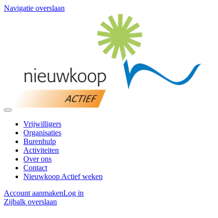
Navigatie overslaan
Vrijwilligers
Organisaties
Burenhulp
Activiteiten
Over ons
Contact
Nieuwkoop Actief weken
Account aanmaken
Log in
Zijbalk overslaan