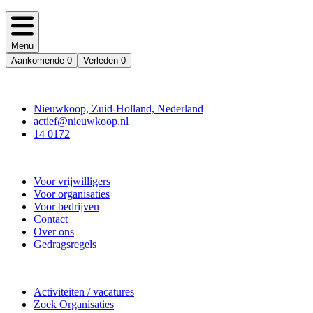
Menu
Aankomende
0
Verleden
0
Contact
Nieuwkoop, Zuid-Holland, Nederland
actief@nieuwkoop.nl
14 0172
Nieuwkoop Actief
Voor vrijwilligers
Voor organisaties
Voor bedrijven
Contact
Over ons
Gedragsregels
Doe mee
Activiteiten / vacatures
Zoek Organisaties