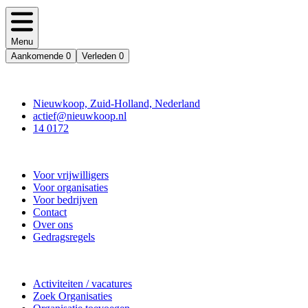
Menu
Aankomende
0
Verleden
0
Contact
Nieuwkoop, Zuid-Holland, Nederland
actief@nieuwkoop.nl
14 0172
Nieuwkoop Actief
Voor vrijwilligers
Voor organisaties
Voor bedrijven
Contact
Over ons
Gedragsregels
Doe mee
Activiteiten / vacatures
Zoek Organisaties