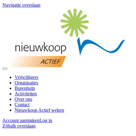
Navigatie overslaan
Vrijwilligers
Organisaties
Burenhulp
Activiteiten
Over ons
Contact
Nieuwkoop Actief weken
Account aanmaken
Log in
Zijbalk overslaan