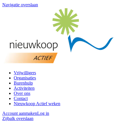
Navigatie overslaan
Vrijwilligers
Organisaties
Burenhulp
Activiteiten
Over ons
Contact
Nieuwkoop Actief weken
Account aanmaken
Log in
Zijbalk overslaan