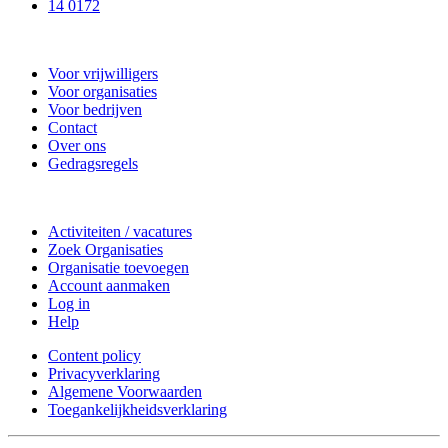
14 0172
Nieuwkoop Actief
Voor vrijwilligers
Voor organisaties
Voor bedrijven
Contact
Over ons
Gedragsregels
Doe mee
Activiteiten / vacatures
Zoek Organisaties
Organisatie toevoegen
Account aanmaken
Log in
Help
Content policy
Privacyverklaring
Algemene Voorwaarden
Toegankelijkheidsverklaring