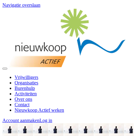
Navigatie overslaan
Vrijwilligers
Organisaties
Burenhulp
Activiteiten
Over ons
Contact
Nieuwkoop Actief weken
Account aanmaken
Log in