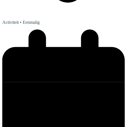
Activiteit
• Eenmalig