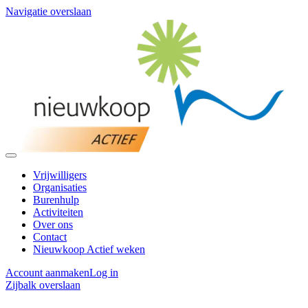
Navigatie overslaan
Vrijwilligers
Organisaties
Burenhulp
Activiteiten
Over ons
Contact
Nieuwkoop Actief weken
Account aanmaken
Log in
Zijbalk overslaan