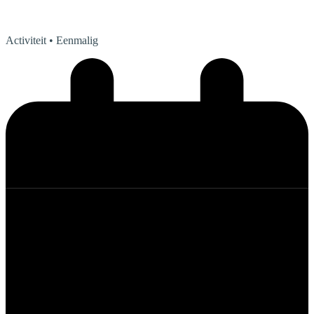
Activiteit
• Eenmalig