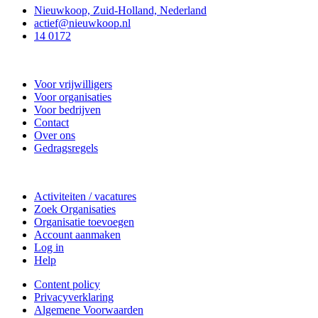
Nieuwkoop, Zuid-Holland, Nederland
actief@nieuwkoop.nl
14 0172
Nieuwkoop Actief
Voor vrijwilligers
Voor organisaties
Voor bedrijven
Contact
Over ons
Gedragsregels
Doe mee
Activiteiten / vacatures
Zoek Organisaties
Organisatie toevoegen
Account aanmaken
Log in
Help
Content policy
Privacyverklaring
Algemene Voorwaarden