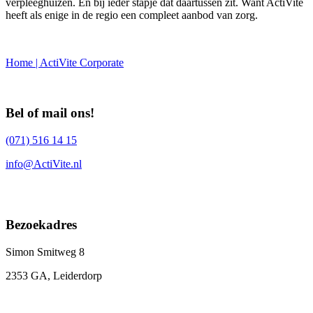
verpleeghuizen. En bij ieder stapje dat daartussen zit. Want ActiVite
heeft als enige in de regio een compleet aanbod van zorg.
Home | ActiVite Corporate
Bel of mail ons!
(071) 516 14 15
info@ActiVite.nl
Bezoekadres
Simon Smitweg 8
2353 GA, Leiderdorp