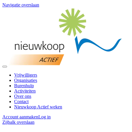
Navigatie overslaan
Vrijwilligers
Organisaties
Burenhulp
Activiteiten
Over ons
Contact
Nieuwkoop Actief weken
Account aanmaken
Log in
Zijbalk overslaan