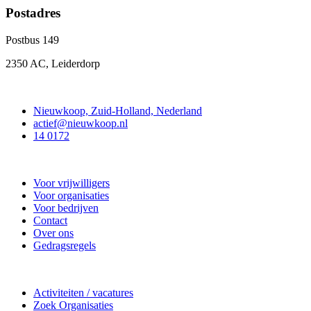
Postadres
Postbus 149
2350 AC, Leiderdorp
Contact
Nieuwkoop, Zuid-Holland, Nederland
actief@nieuwkoop.nl
14 0172
Nieuwkoop Actief
Voor vrijwilligers
Voor organisaties
Voor bedrijven
Contact
Over ons
Gedragsregels
Doe mee
Activiteiten / vacatures
Zoek Organisaties