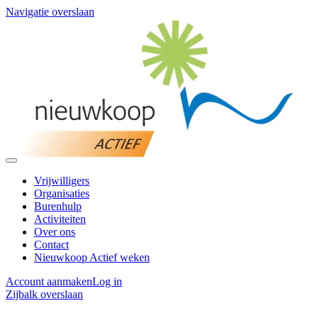
Navigatie overslaan
Vrijwilligers
Organisaties
Burenhulp
Activiteiten
Over ons
Contact
Nieuwkoop Actief weken
Account aanmaken
Log in
Zijbalk overslaan