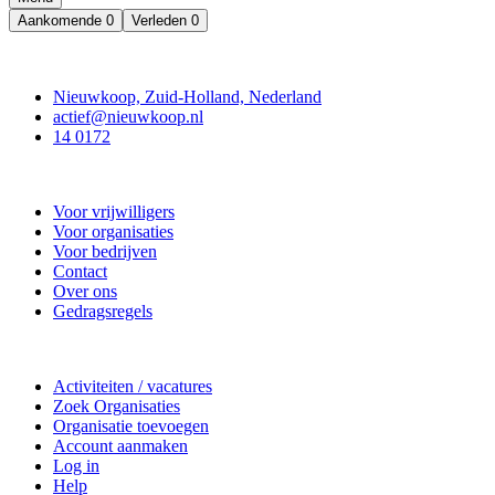
Aankomende
0
Verleden
0
Contact
Nieuwkoop, Zuid-Holland, Nederland
actief@nieuwkoop.nl
14 0172
Nieuwkoop Actief
Voor vrijwilligers
Voor organisaties
Voor bedrijven
Contact
Over ons
Gedragsregels
Doe mee
Activiteiten / vacatures
Zoek Organisaties
Organisatie toevoegen
Account aanmaken
Log in
Help