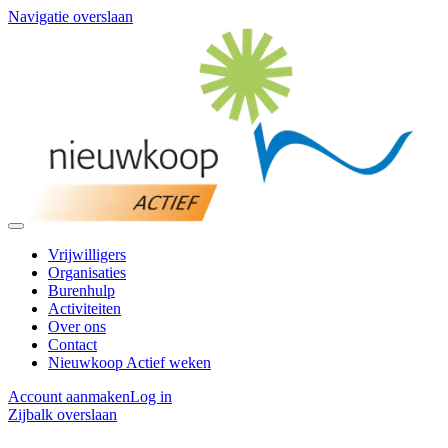
Navigatie overslaan
Vrijwilligers
Organisaties
Burenhulp
Activiteiten
Over ons
Contact
Nieuwkoop Actief weken
Account aanmaken
Log in
Zijbalk overslaan