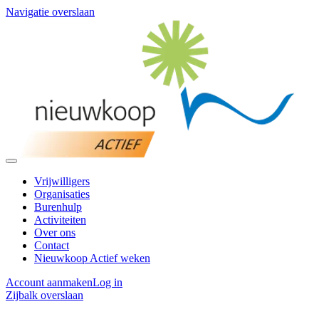
Navigatie overslaan
Vrijwilligers
Organisaties
Burenhulp
Activiteiten
Over ons
Contact
Nieuwkoop Actief weken
Account aanmaken
Log in
Zijbalk overslaan