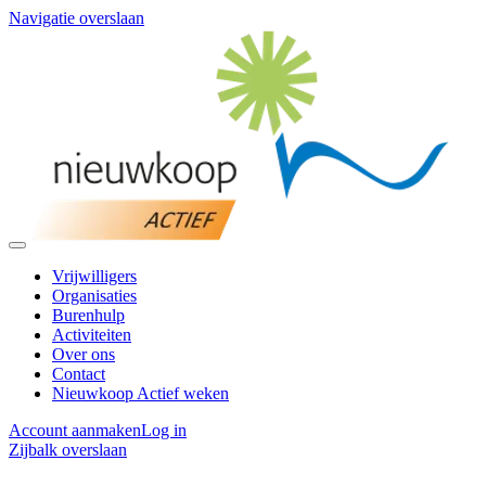
Navigatie overslaan
Vrijwilligers
Organisaties
Burenhulp
Activiteiten
Over ons
Contact
Nieuwkoop Actief weken
Account aanmaken
Log in
Zijbalk overslaan