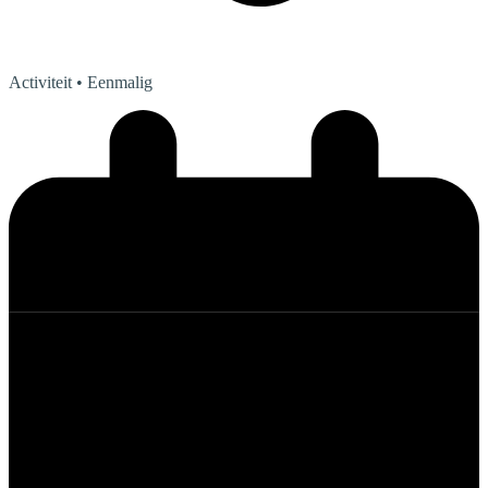
Activiteit
• Eenmalig