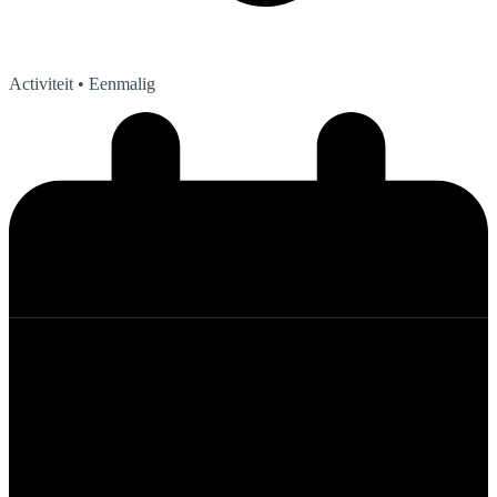
Activiteit
• Eenmalig