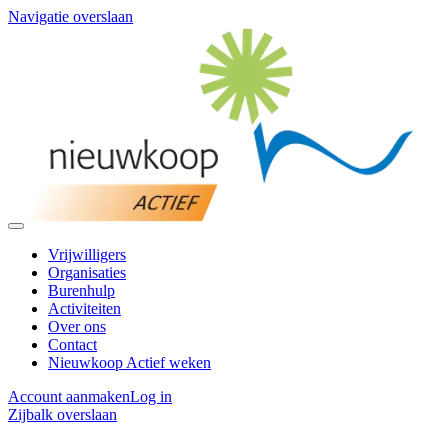
Navigatie overslaan
Vrijwilligers
Organisaties
Burenhulp
Activiteiten
Over ons
Contact
Nieuwkoop Actief weken
Account aanmaken
Log in
Zijbalk overslaan