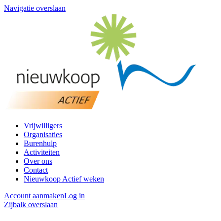
Navigatie overslaan
Vrijwilligers
Organisaties
Burenhulp
Activiteiten
Over ons
Contact
Nieuwkoop Actief weken
Account aanmaken
Log in
Zijbalk overslaan