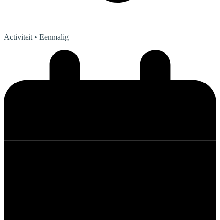
Activiteit
• Eenmalig