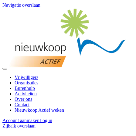
Navigatie overslaan
Vrijwilligers
Organisaties
Burenhulp
Activiteiten
Over ons
Contact
Nieuwkoop Actief weken
Account aanmaken
Log in
Zijbalk overslaan